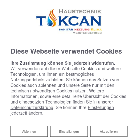
Diese Webseite verwendet Cookies
Ihre Zustimmung können Sie jederzeit widerrufen.
Wir verwenden auf dieser Webseite Cookies und weitere
Technologien, um Ihnen ein bestmögliches
Startseite
»
Bad
»
Badinspiration & Musterbäder
»
Komfort-Bad 8,2 ㎡
Nutzungserlebnis zu bieten. Sie können das Setzen von
Cookies auch ablehnen und unsere Seite nur mit den
technisch notwendigen Cookies nutzen. Weitere
Komfort-Bad 8,2 ㎡
Informationen, sowie eine detaillierte Übersicht der Cookies
und eingesetzten Technologien finden Sie in unserer
Datenschutzerklärung
. Sie können Ihre
Einstellungen
jederzeit ändern.
Ablehnen
Ablehnen
Einstellungen
Akzeptieren