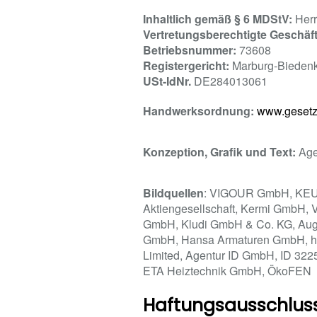
Inhaltlich gemäß § 6 MDStV:
Her
Vertretungsberechtigte Geschäft
Betriebsnummer:
73608
Registergericht:
Marburg-Bieden
USt-IdNr.
DE284013061
Handwerksordnung:
www.gesetze
Konzeption, Grafik und Text:
Age
Bildquellen
: VIGOUR GmbH, KEUCO
Aktiengesellschaft, Kermi GmbH, 
GmbH, Kludi GmbH & Co. KG, Au
GmbH, Hansa Armaturen GmbH, http
Limited, Agentur ID GmbH, ID 322
ETA Heiztechnik GmbH, ÖkoFEN
Haftungsausschlus