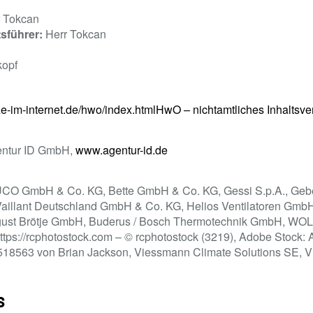
r Tokcan
sführer:
Herr Tokcan
kopf
-im-internet.de/hwo/index.htmlHwO – nichtamtliches Inhaltsve
ntur ID GmbH,
www.agentur-id.de
 GmbH & Co. KG, Bette GmbH & Co. KG, Gessi S.p.A., Geber
Vaillant Deutschland GmbH & Co. KG, Helios Ventilatoren GmbH
gust Brötje GmbH, Buderus / Bosch Thermotechnik GmbH, 
s://rcphotostock.com – © rcphotostock (3219), Adobe Stock: 
518563 von Brian Jackson, Viessmann Climate Solutions SE, Vi
s